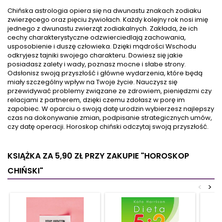
prawdziwemu rozwojowi
narzędzie pracy każdego
Chińska astrologia opiera się na dwunastu znakach zodiaku
duchowemu. Dzięki tej
astrologa. Dzięki tej książce
zwierzęcego oraz pięciu żywiołach. Każdy kolejny rok nosi imię
lekturze dowiesz się, jak
będziesz wiedział, jak
jednego z dwunastu zwierząt zodiakalnych. Zakłada, że ich
praktyki duchowe, takie jak
precyzyjnie wyznaczać domy
cechy charakterystyczne odzwierciedlają zachowania,
czantowanie czy medytacje,
horoskopu według
usposobienie i duszę człowieka. Dzięki mądrości Wschodu
pomogły Tinie Turner
wszystkich stosowanych
odkryjesz tajniki swojego charakteru. Dowiesz się jakie
poradzić sobie z wieloma...
aktualnie...
posiadasz zalety i wady, poznasz mocne i słabe strony.
Odsłonisz swoją przyszłość i główne wydarzenia, które będą
miały szczególny wpływ na Twoje życie. Nauczysz się
przewidywać problemy związane ze zdrowiem, pieniędzmi czy
relacjami z partnerem, dzięki czemu zdołasz w porę im
zapobiec. W oparciu o swoją datę urodzin wybierzesz najlepszy
czas na dokonywanie zmian, podpisanie strategicznych umów,
czy datę operacji. Horoskop chiński odczytaj swoją przyszłość.
KSIĄŻKA ZA 5,90 ZŁ
PRZY ZAKUPIE "HOROSKOP
CHIŃSKI"
<
>