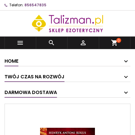
Telefon:
856547835
0



shopping_cart
HOME
TWÓJ CZAS NA ROZWÓJ
DARMOWA DOSTAWA