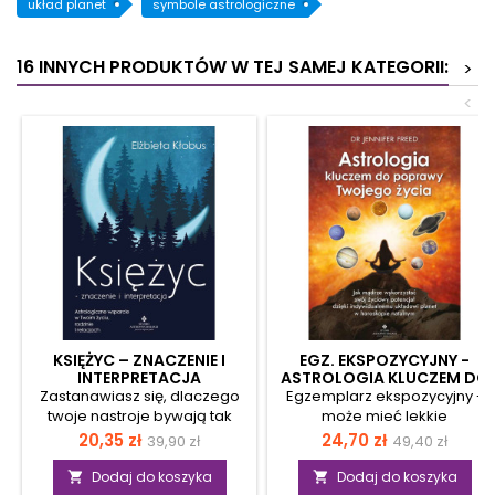
układ planet
symbole astrologiczne
16 INNYCH PRODUKTÓW W TEJ SAMEJ KATEGORII:
>
<
KSIĘŻYC – ZNACZENIE I
EGZ. EKSPOZYCYJNY -
INTERPRETACJA
ASTROLOGIA KLUCZEM DO
POPRAWY TWOJEGO ŻYCIA
Zastanawiasz się, dlaczego
Egzemplarz ekspozycyjny -
twoje nastroje bywają tak
może mieć lekkie
zmienne, a w relacjach z
uszkodzenia (np.
Cena
Cena
Cena
Cena
20,35 zł
24,70 zł
39,90 zł
49,40 zł
bliskimi wciąż napotykasz na
zarysowanie, otarcie okładki,
podstawowa
podstawow
te same, niewidzialne
zagięty róg, ślad po cenie),
Dodaj do koszyka
Dodaj do koszyka

