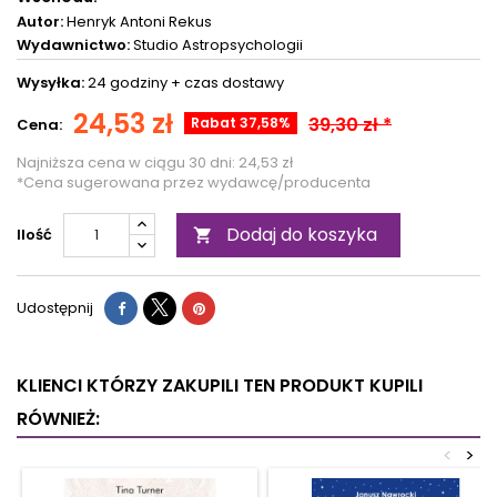
Autor:
Henryk Antoni Rekus
Wydawnictwo:
Studio Astropsychologii
Wysyłka:
24 godziny +
czas dostawy
24,53 zł
39,30 zł *
Rabat 37,58%
Cena:
Najniższa cena w ciągu 30 dni:
24,53 zł
*Cena sugerowana przez wydawcę/producenta
Dodaj do koszyka
Ilość

Udostępnij
KLIENCI KTÓRZY ZAKUPILI TEN PRODUKT KUPILI
RÓWNIEŻ:
<
>