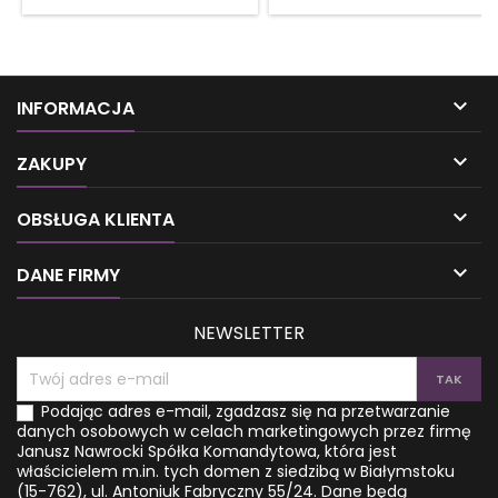
blokady? Czujesz, że twoimi
ale merytorycznie jest
uczuciami i poczuciem
pełnowartościowy. Dzięki
bezpieczeństwa steruje
lekturze tej książki i dogłębnej
podświadomość, nad którą
analizie horoskopu
trudno ci zapanować?
urodzeniowego poznasz
Odpowiedź zapisana jest w
swoje emocje i ich źródła.

INFORMACJA
gwiazdach, a dokładniej –
Posiłkując się astrologią
we wpływie, jaki wywiera na
psychologiczną, spojrzysz

ciebie horoskop księżycowy.
wnikliwiej na samego siebie i
ZAKUPY
To on według
zrozumiesz, w czym tkwi Twój
astropsychologii odpowiada
największy potencjał. W ten

OBSŁUGA KLIENTA
za emocje, opiekuńczość,
sposób zyskasz umiejętność
marzycielskość i ukryte
wykorzystywania go na
pragnienia. Poznaj jego
drodze do osiągnięcia...

DANE FIRMY
potężną energię, by
wreszcie...
NEWSLETTER
Podając adres e-mail, zgadzasz się na przetwarzanie
danych osobowych w celach marketingowych przez firmę
Janusz Nawrocki Spółka Komandytowa, która jest
właścicielem m.in. tych domen z siedzibą w Białymstoku
(15-762), ul. Antoniuk Fabryczny 55/24. Dane będą