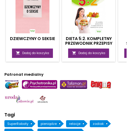
DZIEWCZYNY O SEKSIE
DIETA 5:2. KOMPLETNY
PRZEWODNIK PRZEPISY
Ś
KULINARNE,
ZA
OBIEKTYWNE OPINIE

Dodaj do koszyka

Dodaj do koszyka
Patronat medialny
Tagi
SuperRabaty
pieniądze
relacje
zodiak