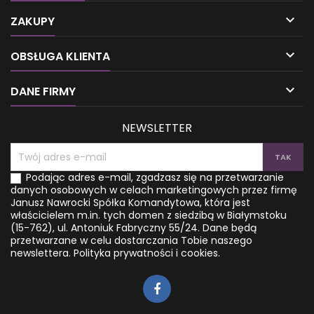
autorka licznych
sposobem często okazuje się

międzynarodowych
czekolada czy babeczka na
ZAKUPY
bestsellerów – wypróbowała
poprawę humoru. Nie musisz
tę formę terapii na sobie,
poddawać się napadom

OBSŁUGA KLIENTA
prowadząc spełnione i
objadania się, które
szczęśliwe życie. Zgłębiając
prowadzą do zaburzeń
tajemnice opisane w książce
odżywiania. Jak

DANE FIRMY
zrozumiesz, jak ważne są...
zaprogramować mózg na
przeżywanie, a nie...
NEWSLETTER
Podając adres e-mail, zgadzasz się na przetwarzanie
danych osobowych w celach marketingowych przez firmę
Janusz Nawrocki Spółka Komandytowa, która jest
właścicielem m.in. tych domen z siedzibą w Białymstoku
(15-762), ul. Antoniuk Fabryczny 55/24. Dane będą
przetwarzane w celu dostarczania Tobie naszego
newslettera.
Polityka prywatności i cookies.