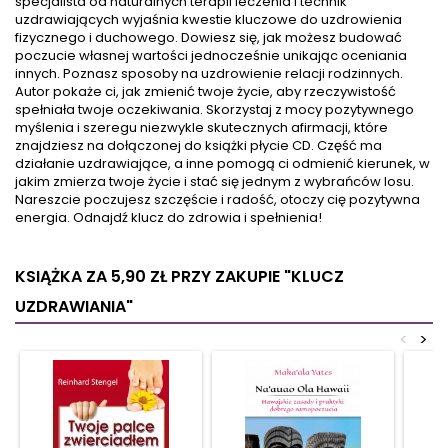
specjalista od naturalnych terapii leczenia i technik
Hay to specjalistka od
wszystkich tych aspektach.
uzdrawiających wyjaśnia kwestie kluczowe do uzdrowienia
pozytywnego myślenia, która
Ćwiczenia, które prowadzą
fizycznego i duchowego. Dowiesz się, jak możesz budować
już milionom ludzi pomogła
do samodoskonalenia są
poczucie własnej wartości jednocześnie unikając oceniania
odkryć i wykorzystać
idealnym uzupełnieniem
innych. Poznasz sposoby na uzdrowienie relacji rodzinnych.
potencjał...
wskazówek danych przez...
Autor pokaże ci, jak zmienić twoje życie, aby rzeczywistość
spełniała twoje oczekiwania. Skorzystaj z mocy pozytywnego
myślenia i szeregu niezwykle skutecznych afirmacji, które
znajdziesz na dołączonej do książki płycie CD. Część ma
działanie uzdrawiające, a inne pomogą ci odmienić kierunek, w
jakim zmierza twoje życie i stać się jednym z wybrańców losu.
Nareszcie poczujesz szczęście i radość, otoczy cię pozytywna
energia. Odnajdź klucz do zdrowia i spełnienia!
KSIĄŻKA ZA 5,90 ZŁ
PRZY ZAKUPIE "KLUCZ
UZDRAWIANIA"
<
>