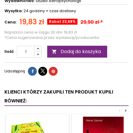
Wydawnictwo:
Studio Astropsychologii
Wysyłka:
24 godziny +
czas dostawy
19,83 zł
29,90 zł *
Rabat 33,68%
Cena:
Najniższa cena w ciągu 30 dni:
19,83 zł
*Cena sugerowana przez wydawcę/producenta
Dodaj do koszyka
Ilość

Udostępnij
KLIENCI KTÓRZY ZAKUPILI TEN PRODUKT KUPILI
RÓWNIEŻ:
<
>