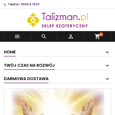
Telefon:
856547835
0



shopping_cart
HOME
TWÓJ CZAS NA ROZWÓJ
DARMOWA DOSTAWA