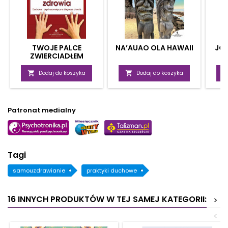
TWOJE PALCE
NA’AUAO OLA HAWAII
JOG
ZWIERCIADŁEM
ZDROWIA
S

Dodaj do koszyka

Dodaj do koszyka
Patronat medialny
Tagi
samouzdrawianie
praktyki duchowe
16 INNYCH PRODUKTÓW W TEJ SAMEJ KATEGORII:
>
<