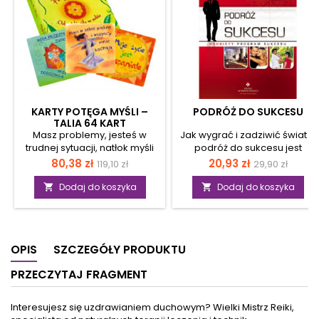
KARTY POTĘGA MYŚLI –
PODRÓŻ DO SUKCESU
TALIA 64 KART
Masz problemy, jesteś w
Jak wygrać i zadziwić świat –
trudnej sytuacji, natłok myśli
podróż do sukcesu jest
nie daje Ci spokoju?
programem osiągnięcia
Cena
Cena
Cena
Cena
80,38 zł
20,93 zł
119,10 zł
29,90 zł
Potrzebujesz rady, chcesz
sukcesu, w którym autor –
podstawowa
podstawow
odnaleźć cel lub po prostu
Marek Zabiciel skupia się na
Dodaj do koszyka
Dodaj do koszyka


osoby, która Ci pomoże? Nie
samodoskonaleniu. Autor
zawsze możesz zwrócić się
płynnie przechodzi przez
do kogoś bliskiego lub do
wszystkie dziedziny życia
specjalisty, teraz możesz
kładąc nacisk na rozwój
OPIS
SZCZEGÓŁY PRODUKTU
mieć swojego osobistego
osobisty, duchowy, nie
pomocnika, zawsze przy
zapominając o istotnym
PRZECZYTAJ FRAGMENT
sobie. Talia 64 kart
elemencie, jakim jest zdrowie
afirmacyjnych podpowie Ci
człowieka. Praca nad sobą
rozwiązanie lub doradzi w
ma doprowadzić do
Interesujesz się uzdrawianiem duchowym? Wielki Mistrz Reiki,
trudnych sytuacjach. Louisy L.
osiągnięcia harmonii we