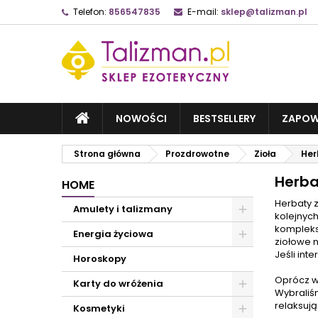
Telefon:
856547835
E-mail:
sklep@talizman.pl
NOWOŚCI
BESTSELLERY
ZAPOW
Strona główna
Prozdrowotne
Zioła
Her
Herba
HOME
Herbaty 
Amulety i talizmany
kolejnych
komple
Energia życiowa
ziołowe 
Jeśli in
Horoskopy
Oprócz wł
Karty do wróżenia
Wybraliśm
relaksuj
Kosmetyki