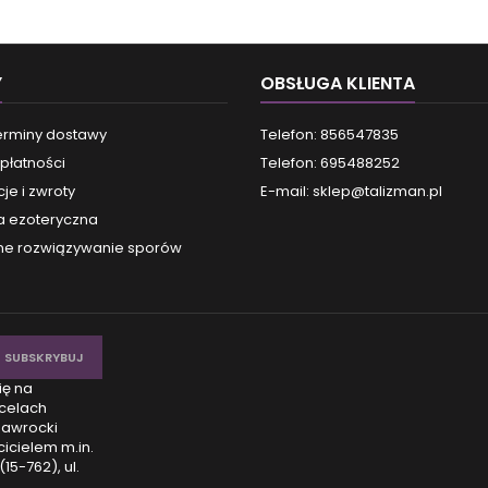
Y
OBSŁUGA KLIENTA
terminy dostawy
Telefon: 856547835
płatności
Telefon: 695488252
je i zwroty
E-mail:
sklep@talizman.pl
a ezoteryczna
e rozwiązywanie sporów
ię na
celach
Nawrocki
icielem m.in.
15-762), ul.