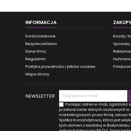
INFORMACJA
ZAKUP
Konta bankowe
Koszty i 
Bezpieczeństwo
Sposoby 
Dane firmy
Reklamac
Regulamin
Hurtowni
Polityka prywatności i plików cookies
Polubown
Mapa strony
NEWSLETTER
Podając adres e-mail, zgadzasz s
przetwarzanie danych osobowych w 
marketingowych przez firmę Janusz 
Spółka Komandytowa, która jest właśc
tych domen z siedzibą w Białymstoku (
Antoniuk Fabryczny 55/24. Dane będą