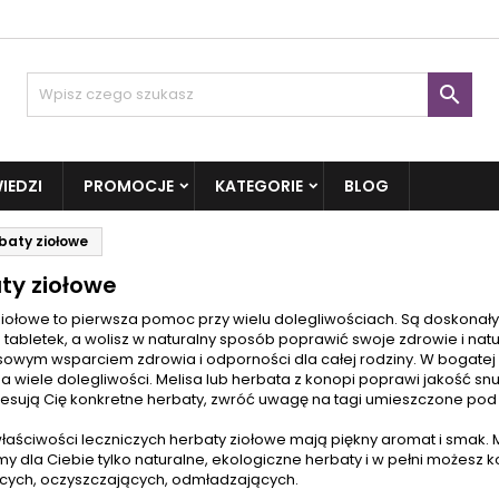

IEDZI
PROMOCJE
KATEGORIE
BLOG
baty ziołowe
ty ziołowe
ziołowe to pierwsza pomoc przy wielu dolegliwościach. Są doskonał
 tabletek, a wolisz w naturalny sposób poprawić swoje zdrowie i
natu
ksowym
wsparciem zdrowia
i odporności dla całej rodziny. W bogatej
na wiele
dolegliwości
. Melisa lub herbata z konopi poprawi jakość sn
teresują Cię konkretne herbaty, zwróć uwagę na tagi umieszczone p
aściwości leczniczych herbaty ziołowe mają piękny aromat i smak. M
y dla Ciebie tylko naturalne, ekologiczne herbaty i w pełni możesz 
ących, oczyszczających, odmładzających.