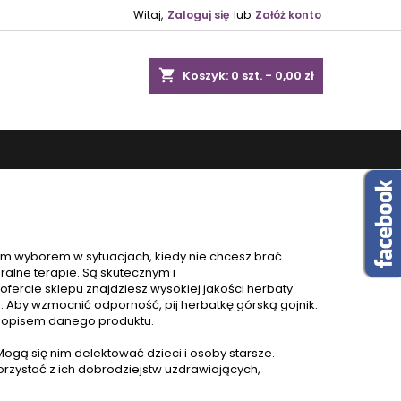
Witaj,
Zaloguj się
lub
Załóż konto
shopping_cart
Koszyk:
0
szt. - 0,00 zł
ym wyborem w sytuacjach, kiedy nie chcesz brać
ralne terapie
. Są skutecznym i
 ofercie sklepu znajdziesz wysokiej jakości herbaty
u. Aby wzmocnić odporność, pij herbatkę górską gojnik.
od opisem danego produktu.
ogą się nim delektować dzieci i osoby starsze.
korzystać z ich dobrodziejstw uzdrawiających,