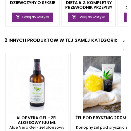
DZIEWCZYNY O SEKSIE
DIETA 5:2. KOMPLETNY
PRZEWODNIK PRZEPISY
Ś
KULINARNE,
ZA
OBIEKTYWNE OPINIE

Dodaj do koszyka

Dodaj do koszyka
2 INNYCH PRODUKTÓW W TEJ SAMEJ KATEGORII:
>
<
ALOE VERA GEL - ŻEL
ŻEL POD PRYSZNIC 200ML
ALOESOWY 100 ML
Aloe Vera Gel - żel aloesowy
Konopny żel pod prysznic z