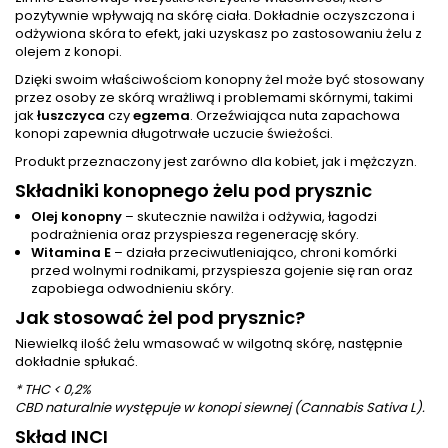
pozytywnie wpływają na skórę ciała. Dokładnie oczyszczona i
odżywiona skóra to efekt, jaki uzyskasz po zastosowaniu żelu z
olejem z konopi.
Dzięki swoim właściwościom konopny żel może być stosowany
przez osoby ze skórą wrażliwą i problemami skórnymi, takimi
jak
łuszczyca
czy
egzema
. Orzeźwiająca nuta zapachowa
konopi zapewnia długotrwałe uczucie świeżości.
Produkt przeznaczony jest zarówno dla kobiet, jak i mężczyzn.
Składniki konopnego żelu pod prysznic
Olej konopny
– skutecznie nawilża i odżywia, łagodzi
podrażnienia oraz przyspiesza regenerację skóry.
Witamina E
– działa przeciwutleniająco, chroni komórki
przed wolnymi rodnikami, przyspiesza gojenie się ran oraz
zapobiega odwodnieniu skóry.
Jak stosować żel pod prysznic?
Niewielką ilość żelu wmasować w wilgotną skórę, następnie
dokładnie spłukać.
* THC < 0,2%
CBD naturalnie występuje w konopi siewnej (Cannabis Sativa L).
Skład INCI