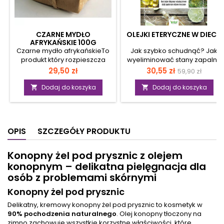
CZARNE MYDŁO
OLEJKI ETERYCZNE W DIECIE
AFRYKAŃSKIE 100G
Czarne mydło afrykańskieTo
Jak szybko schudnąć? Jak
produkt który rozpieszcza
wyeliminować stany zapalne
skórę. Określenie "mydło" nie
i wzmocnić odporność? Jak
Cena
Cena
Cena
29,50 zł
30,55 zł
59,90 zł
oddaje w pełni jego zalet.
zmniejszyć poziom cukru we
podstawow
TYLKO naturalne składniki
krwi? Wystarczy kilka kropli
Dodaj do koszyka
Dodaj do koszyka


(olej kokosowy, palmowy,
odpowiedniego olejku
masło shea i strąki
eterycznego! Olejki
kakaowca) zapewniają
eteryczne wykorzystywane
łagodną i skuteczną
są nie tylko w medycynie
OPIS
SZCZEGÓŁY PRODUKTU
pielęgnację każdego rodzaju
naturalnej i aromaterapii, ale
skóry i w każdym wieku. To
również w dietetyce! Odkryj
kuzyn masła shea i jako
jak prawidłowo stosować
Konopny żel pod prysznic z olejem
rodzina świetnie uzupełniają
olejki w diecie, by przywrócić
konopnym – delikatna pielęgnacja dla
swoje właściwości leczniczo
równowagę organizmu.
osób z problemami skórnymi
pielęgnacyjne. Ręcznie
Poznaj proste przepisy na
wyrabiane, sprawia, że jest
śniadania, obiady, sałatki,
Konopny żel pod prysznic
nie tylko kosmetykiem, ale
przystawki i desery z
częścią życia i kultury
dodatkiem naturalnych
Delikatny, kremowy konopny żel pod prysznic to kosmetyk w
mieszkańców regionu z
olejków. Stwórz roll-on
90% pochodzenia naturalnego
. Olej konopny tłoczony na
którego...
spalający...
zimno zachowuje wszystkie korzystne właściwości, które