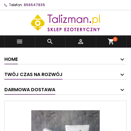
Telefon:
856547835
0



shopping_cart
HOME
TWÓJ CZAS NA ROZWÓJ
DARMOWA DOSTAWA