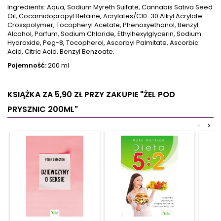
Ingredients: Aqua, Sodium Myreth Sulfate, Cannabis Sativa Seed
Oil, Cocamidopropyl Betaine, Acrylates/C10-30 Alkyl Acrylate
Crosspolymer, Tocopheryl Acetate, Phenoxyethanol, Benzyl
Alcohol, Parfum, Sodium Chloride, Ethylhexylglycerin, Sodium
Hydroxide, Peg-8, Tocopherol, Ascorbyl Palmitate, Ascorbic
Acid, Citric Acid, Benzyl Benzoate.
Pojemność:
200 ml
KSIĄŻKA ZA 5,90 ZŁ
PRZY ZAKUPIE "ŻEL POD
PRYSZNIC 200ML"
<
>