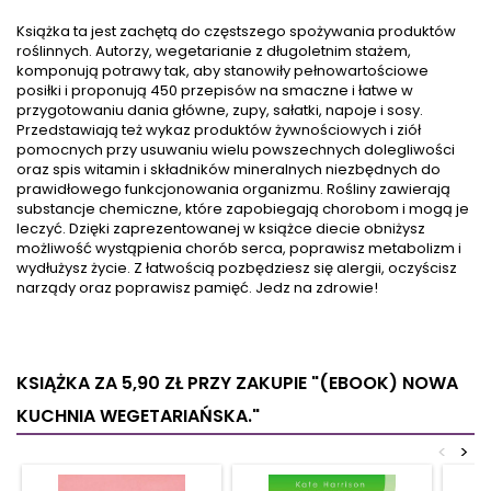
mięśni i stawów, wzmocnisz
w przypadku takich chorób i
odporność, poprawisz
schorzeń, jak: krótko- i
Książka ta jest zachętą do częstszego spożywania produktów
kondycję i polepszysz ogólny
dalekowzroczność,
roślinnych. Autorzy, wegetarianie z długoletnim stażem,
stan swojego zdrowia.
starczowzroczność, jaskra,
komponują potrawy tak, aby stanowiły pełnowartościowe
Opisane w książce techniki
zwyrodnienie plamki żółtej
posiłki i proponują 450 przepisów na smaczne i łatwe w
uzdrawiające, które
czy astygmatyzm. Okazuje
przygotowaniu dania główne, zupy, sałatki, napoje i sosy.
wywodzą się z Tradycyjnej
się, że odpowiedź na pytanie
Przedstawiają też wykaz produktów żywnościowych i ziół
Medycyny Chińskiej, nie są
– jak poprawić wzrok – kryje
pomocnych przy usuwaniu wielu powszechnych dolegliwości
trudne, więc będziesz je
uzdrawianie holistyczne z
oraz spis witamin i składników mineralnych niezbędnych do
praktykował bez...
elementami...
prawidłowego funkcjonowania organizmu. Rośliny zawierają
substancje chemiczne, które zapobiegają chorobom i mogą je
leczyć. Dzięki zaprezentowanej w książce diecie obniżysz
możliwość wystąpienia chorób serca, poprawisz metabolizm i
wydłużysz życie. Z łatwością pozbędziesz się alergii, oczyścisz
narządy oraz poprawisz pamięć. Jedz na zdrowie!
KSIĄŻKA ZA 5,90 ZŁ
PRZY ZAKUPIE "(EBOOK) NOWA
KUCHNIA WEGETARIAŃSKA."
<
>