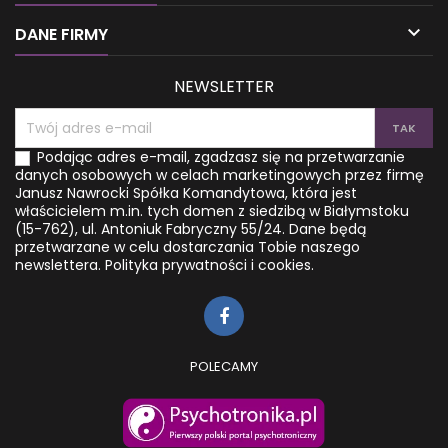
Podpowiada, jak wpływać na
suplementacji wieść długie i
myśli i kreować
zdrowe życie, jak

DANE FIRMY
rzeczywistość zgodną z
dawkować...
Twoimi...
NEWSLETTER
Podając adres e-mail, zgadzasz się na przetwarzanie
danych osobowych w celach marketingowych przez firmę
Janusz Nawrocki Spółka Komandytowa, która jest
właścicielem m.in. tych domen z siedzibą w Białymstoku
(15-762), ul. Antoniuk Fabryczny 55/24. Dane będą
przetwarzane w celu dostarczania Tobie naszego
newslettera.
Polityka prywatności i cookies.
POLECAMY