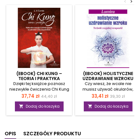
<
>
(EBOOK) CHI KUNG –
(EBOOK) HOLISTYCZNE
TEORIA I PRAKTYKA
UZDRAWIANIE WZROKU
Dzięki tej książce poznasz
Czy wiesz, że wcale nie
niezwykłe ćwiczenia Chi Kung
musisz używać okularów,
i nauczysz się je
żeby lepiej widzieć?
Cena
Cena
Cena
Cena
37,74 zł
33,41 zł
44,40 zł
39,30 zł
samodzielnie wykonywać.
Wystarczy skorzystać z
podstawowa
podstawow
Stosując tę prostą formę
dobrodziejstw holistycznego
Dodaj do koszyka
Dodaj do koszyka


aktywności fizycznej, nie tylko
uzdrawiania wzroku. Dzięki tej
odkryjesz doskonały sposób
książce poznasz proste
na długowieczność, ale też
ćwiczenia na poprawę
zrównoważysz wewnętrzną
wzroku i skuteczną terapię
OPIS
SZCZEGÓŁY PRODUKTU
energię, złagodzisz ból
naturalną, które sprawdzą się