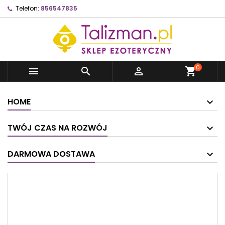
Telefon:
856547835
0



shopping_cart
HOME
TWÓJ CZAS NA ROZWÓJ
DARMOWA DOSTAWA