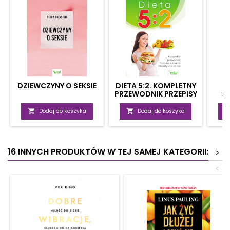
DZIEWCZYNY O SEKSIE
DIETA 5:2. KOMPLETNY
PRZEWODNIK PRZEPISY
Ś
KULINARNE,
ZA
OBIEKTYWNE OPINIE

Dodaj do koszyka

Dodaj do koszyka
16 INNYCH PRODUKTÓW W TEJ SAMEJ KATEGORII:
>
<