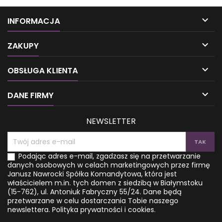
Może się on objawiać
większość cieszy się z
chronicznym zmęczeniem,
nieobecności raka nie dłużej

INFORMACJA
osłabieniem i bólem głowy.
niż przez 5 lat. Co więcej,
Niedobór utrzymujący się
część zabiegów uśmierca

dłuższy czas, podnosi ryzyko
więcej osób niż ratuje. Co
ZAKUPY
pojawienia się nadciśnienia,
jednak, jeśli diagnoza „rak”
cukrzycy, osteoporozy, a
jest tylko pozornie straszna?

OBSŁUGA KLIENTA
nawet raka. Autor jest
Nowe spojrzenie na
lekarzem i podczas swojej
nowotwory! Dzięki tej książce
wieloletniej praktyki
uświadomisz sobie, że

DANE FIRMY
opracował prostą w...
spontaniczne remisje...
NEWSLETTER
Podając adres e-mail, zgadzasz się na przetwarzanie
danych osobowych w celach marketingowych przez firmę
Janusz Nawrocki Spółka Komandytowa, która jest
właścicielem m.in. tych domen z siedzibą w Białymstoku
(15-762), ul. Antoniuk Fabryczny 55/24. Dane będą
przetwarzane w celu dostarczania Tobie naszego
newslettera.
Polityka prywatności i cookies.