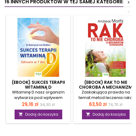
16 INNYCH PRODUKTÓW W TEJ SAMEJ KATEGORII:
>
<
(EBOOK) SUKCES TERAPII
(EBOOK) RAK TO NIE
WITAMINĄ D
CHOROBA A MECHANIZM
UZDRAWIANIA
Witaminę D nasz organizm
Zaskakująca prawda na
wytwarza pod wpływem
temat metod leczenia raka
promieni słonecznych. W
Autor udowadnia, że obecnie
Cena
Cena
Cena
Cena
29,16 zł
63,50 zł
34,30 zł
74,70 zł
strefie klimatycznej, w której
najpowszechniej stosowanie
podstawowa
podstawow
żyjemy, jedynie latem
metody eliminowania
Dodaj do koszyka
Dodaj do koszyka


możemy naturalnie uzupełnić
komórek rakowych
tę witaminę w organizmie,
zapewniają pełen sukces
dlatego wszyscy jesteśmy
terapeutyczny u zaledwie 7%
narażeni na jej niedobór.
pacjentów, z których