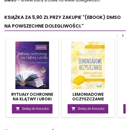
DMSO
– uniwersalny środek na wiele dolegliwości.
KSIĄŻKA ZA 5,90 ZŁ
PRZY ZAKUPIE "(EBOOK) DMSO
NA POWSZECHNE DOLEGLIWOŚCI."
<
>
RYTUAŁY OCHRONNE
LEMONIADOWE
S
NA KLĄTWY I UROKI
OCZYSZCZANIE
OSI

Dodaj do koszyka

Dodaj do koszyka