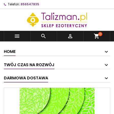
Telefon:
856547835
0



shopping_cart
HOME
TWÓJ CZAS NA ROZWÓJ
DARMOWA DOSTAWA