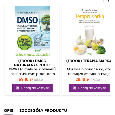
<
>
(EBOOK) DMSO
(EBOOK) TERAPIA SIARKĄ.
NATURALNY ŚRODEK
PRZECIWZAPALNY I
DMSO (dimetylosulfotlenek)
Marzysz o panaceum, które
PRZECIWBÓLOWY.
jest naturalnym produktem
rozwiąże wszystkie Twoje
pozyskiwanym z drewna. W
problemy zdrowotne? Dzięki
Cena
Cena
Cena
Cena
59,16 zł
29,16 zł
69,60 zł
34,30 zł
licznych badaniach wykazał
terapii siarką poprawisz swój
podstawowa
podstawow
on dużą ilość leczniczych
stan zdrowia i pozbędziesz
Dodaj do koszyka
Dodaj do koszyka


oddziaływań na ludzki i
się różnych chorób i
zwierzęcy organizm. Może
dolegliwości. Zmniejszysz
wchłaniać się przez skórę,
uporczywe bóle pleców,
być spożywany jako
mięśni czy migreny.
OPIS
SZCZEGÓŁY PRODUKTU
mieszanka do picia lub
Złagodzisz zapalenia stawów