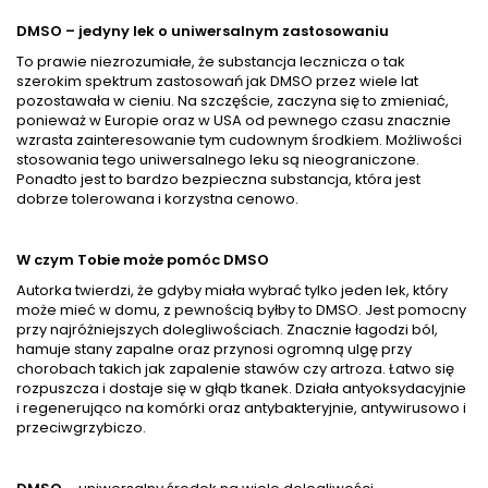
podawany w formie
i ścięgien, a długo leczone
zastrzyków. Nadaje się do
urazy przestaną Ci dokuczać.
DMSO – jedyny lek o uniwersalnym zastosowaniu
zwalczania chorób
Usuniesz skutki nadmiernego
poważnych i wywołujących
stresu i towarzyszące im
To prawie niezrozumiałe, że substancja lecznicza o tak
silne bóle oraz do leczenia
nerwobóle oraz skurcze
szerokim spektrum zastosowań jak DMSO przez wiele lat
codziennych dolegliwości. Z
mięśni. Podniesiesz swoją
pozostawała w cieniu. Na szczęście, zaczyna się to zmieniać,
powodzeniem może być
odporność na infekcje i
ponieważ w Europie oraz w USA od pewnego czasu znacznie
stosowany przez całą
przeziębienia oraz
wzrasta zainteresowanie tym cudownym środkiem. Możliwości
rodzinę, ponieważ jest wolny
wyeliminujesz alergie, z
stosowania tego uniwersalnego leku są nieograniczone.
od skutków ubocznych. DMSO
którymi od...
Ponadto jest to bardzo bezpieczna substancja, która jest
hamuje...
dobrze tolerowana i korzystna cenowo.
W czym Tobie może pomóc DMSO
Autorka twierdzi, że gdyby miała wybrać tylko jeden lek, który
może mieć w domu, z pewnością byłby to DMSO. Jest pomocny
przy najróżniejszych dolegliwościach. Znacznie łagodzi ból,
hamuje stany zapalne oraz przynosi ogromną ulgę przy
chorobach takich jak zapalenie stawów czy artroza. Łatwo się
rozpuszcza i dostaje się w głąb tkanek. Działa antyoksydacyjnie
i regenerująco na komórki oraz antybakteryjnie, antywirusowo i
przeciwgrzybiczo.