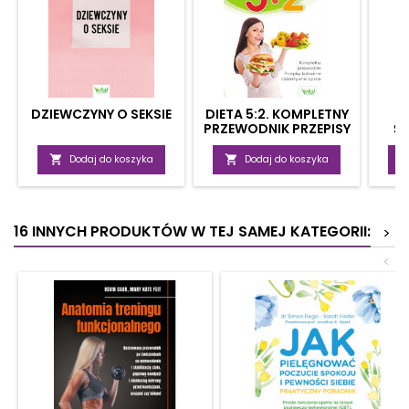
DZIEWCZYNY O SEKSIE
DIETA 5:2. KOMPLETNY
PRZEWODNIK PRZEPISY
Ś
KULINARNE,
ZA
OBIEKTYWNE OPINIE

Dodaj do koszyka

Dodaj do koszyka
16 INNYCH PRODUKTÓW W TEJ SAMEJ KATEGORII:
>
<