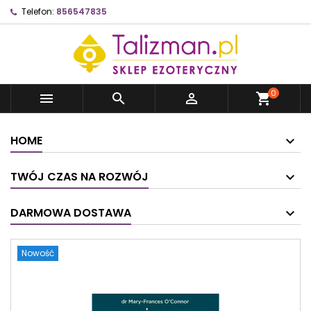
Telefon:
856547835
0



shopping_cart
HOME
TWÓJ CZAS NA ROZWÓJ
DARMOWA DOSTAWA
Nowość