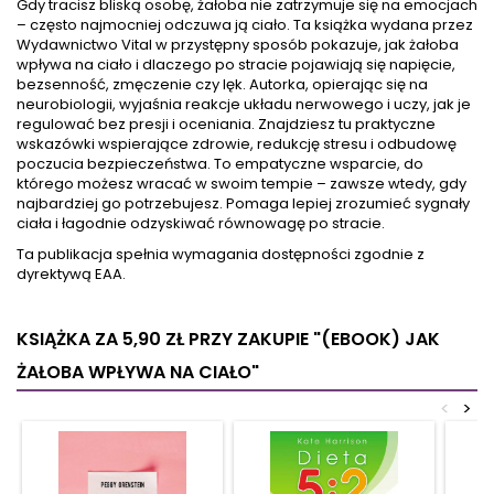
Gdy tracisz bliską osobę, żałoba nie zatrzymuje się na emocjach
– często najmocniej odczuwa ją ciało. Ta książka wydana przez
Wydawnictwo Vital w przystępny sposób pokazuje, jak żałoba
wpływa na ciało i dlaczego po stracie pojawiają się napięcie,
bezsenność, zmęczenie czy lęk. Autorka, opierając się na
neurobiologii, wyjaśnia reakcje układu nerwowego i uczy, jak je
regulować bez presji i oceniania. Znajdziesz tu praktyczne
wskazówki wspierające zdrowie, redukcję stresu i odbudowę
poczucia bezpieczeństwa. To empatyczne wsparcie, do
którego możesz wracać w swoim tempie – zawsze wtedy, gdy
najbardziej go potrzebujesz. Pomaga lepiej zrozumieć sygnały
ciała i łagodnie odzyskiwać równowagę po stracie.
Ta publikacja spełnia wymagania dostępności zgodnie z
dyrektywą EAA.
KSIĄŻKA ZA 5,90 ZŁ
PRZY ZAKUPIE "(EBOOK) JAK
ŻAŁOBA WPŁYWA NA CIAŁO"
<
>