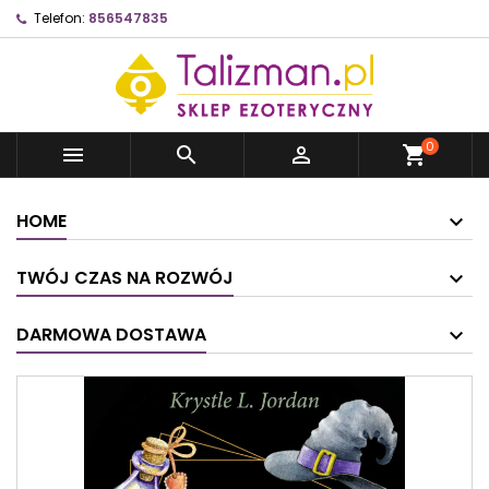
Telefon:
856547835
0



shopping_cart
HOME
TWÓJ CZAS NA ROZWÓJ
DARMOWA DOSTAWA