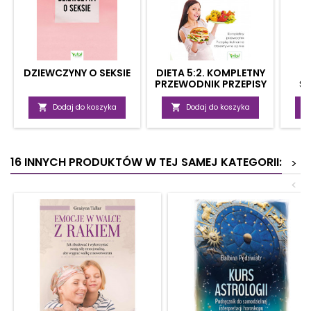
DZIEWCZYNY O SEKSIE
DIETA 5:2. KOMPLETNY
PRZEWODNIK PRZEPISY
Ś
KULINARNE,
ZA
OBIEKTYWNE OPINIE

Dodaj do koszyka

Dodaj do koszyka
16 INNYCH PRODUKTÓW W TEJ SAMEJ KATEGORII:
>
<