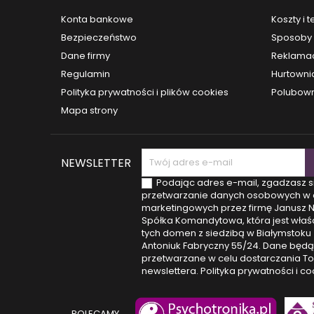
diet
spra
Konta bankowe
Koszty i 
tra
Bezpieczeństwo
Sposoby 
Naucz
lubis
Dane firmy
Reklamac
fizycz
Regulamin
Hurtowni
obaw 
Dzięk
Polityka prywatności i plików cookies
Polubown
zroz
Mapa strony
NEWSLETTER
Podając adres e-mail, zgadzasz s
przetwarzanie danych osobowych w 
marketingowych przez firmę Janusz 
Spółka Komandytowa, która jest właśc
tych domen z siedzibą w Białymstoku (
Antoniuk Fabryczny 55/24. Dane będą
przetwarzane w celu dostarczania T
newslettera.
Polityka prywatności i co
POLECAMY