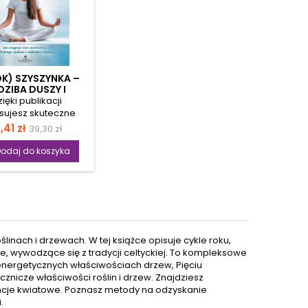
K) SZYSZYNKA –
DZIBA DUSZY I
ZNEJ MŁODOŚCI
ięki publikacji
sujesz skuteczne
iki zapobiegające
ena
Cena
,41 zł
39,30 zł
ieniu szyszynki i
podstawowa
isz ją od blokad.
odaj do koszyka
sz sposoby na jej
nie i odtruwanie z
znych substancji.
gnujesz z używek
rzających Twoje
ozazmysłowe
ganie i zrozumiesz
ślinach i drzewach. W tej książce opisuje cykle roku,
rzystne działanie
ane, wywodzące się z tradycji celtyckiej. To kompleksowe
smogu. Ograniczysz
i energetycznych właściwościach drzew, Pięciu
ieskie światło z
znicze właściwości roślin i drzew. Znajdziesz
urządzeń
encje kwiatowe. Poznasz metody na odzyskanie
omagnetycznych, a
.