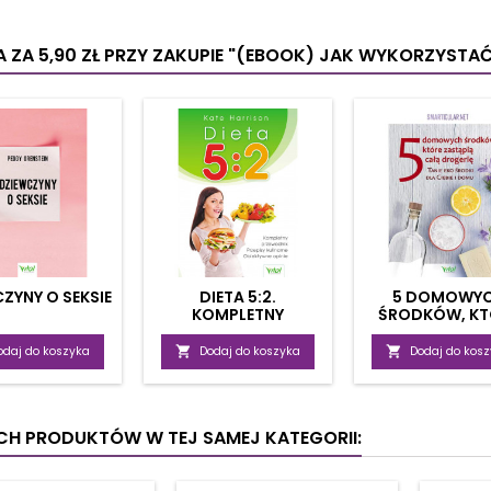
munologiczne, AZS
kompendium narzędzi i
tym s
lergie pokarmowe.
technik subtelnej energii
naturaln
ęki jej fachowym
oraz uzdrawiania
się 
 ZA 5,90 ZŁ
PRZY ZAKUPIE "(EBOOK) JAK WYKORZYSTAĆ 
zówkom poznasz
kwantowego, uzdrawiania
Błyska
wiające działanie
za pomocą energii....
swój n
nktury, baniek,...
ZYNY O SEKSIE
DIETA 5:2.
5 DOMOWY
KOMPLETNY
ŚRODKÓW, KT
PRZEWODNIK
ZASTĄPIĄ DROG
PRZEPISY KULINARNE,
odaj do koszyka

Dodaj do koszyka

Dodaj do kos
OBIEKTYWNE OPINIE
YCH PRODUKTÓW W TEJ SAMEJ KATEGORII: