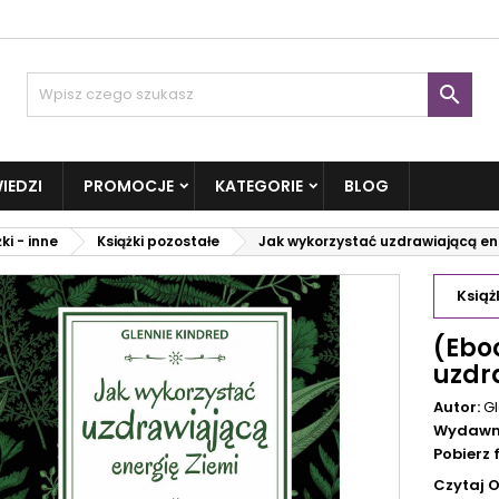

IEDZI
PROMOCJE
KATEGORIE
BLOG
ki - inne
Książki pozostałe
Jak wykorzystać uzdrawiającą ene
Książ
(Ebo
uzdr
Autor:
Gl
Wydawn
Pobierz
Czytaj 