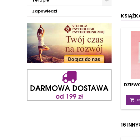
Terapie
autoim
czy a
Zapowiedzi
Dzi
KSIĄŻKA
wska
uzdra
akupu
DZIEWC

D
16 INN