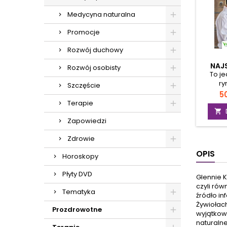
Medycyna naturalna
Promocje
Rozwój duchowy
NAJ
Rozwój osobisty
TERA
To je
MEDY
ry
Szczęście
szc
C
50
porówn
Terapie
choró

medycy
Zapowiedzi
chiń
wi
Zdrowie
Trad
OPIS
Horoskopy
Chińs
najsku
Płyty DVD
któr
Glennie K
d
czyli rów
Tematyka
reuma
źródło in
cuk
Żywiołach
Prozdrowotne
nadc
wyjątkow
naturalne