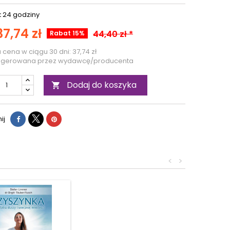
:
24 godziny
37,74 zł
44,40 zł *
Rabat 15%
a cena w ciągu 30 dni:
37,74 zł
ugerowana przez wydawcę/producenta
Dodaj do koszyka

ij
<
>