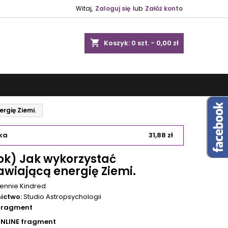
Witaj,
Zaloguj się
lub
Załóż konto
shopping_cart
Koszyk:
0
szt. - 0,00 zł
rgię Ziemi.
ka
31,88 zł
ok) Jak wykorzystać
awiającą energię Ziemi.
ennie Kindred
ictwo:
Studio Astropsychologii
 fragment
ONLINE fragment