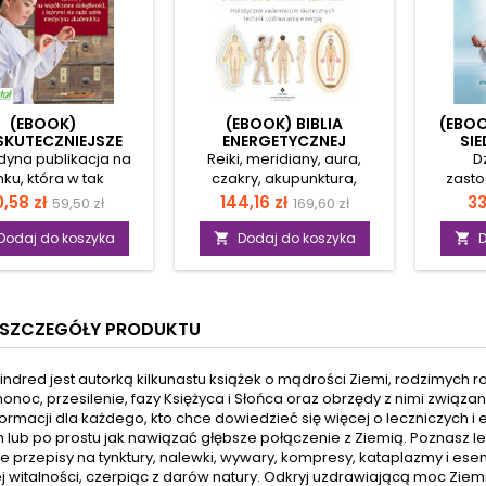
(EBOOK)
(EBOOK) BIBLIA
(EBOO
SKUTECZNIEJSZE
ENERGETYCZNEJ
SIE
PIE TRADYCYJNEJ
ANATOMII CZŁOWIEKA.
WIEC
dyna publikacja na
Reiki, meridiany, aura,
Dz
CYNY CHIŃSKIEJ
nku, która w tak
czakry, akupunktura,
zasto
zegółowy sposób
kamienie szlachetne i
techn
ena
Cena
Cena
Cena
C
,58 zł
144,16 zł
33
59,50 zł
169,60 zł
uje sposoby terapii
kryształy, ajurweda… Takiej
zwapn
podstawowa
podstawowa
b XXI wieku przez
książki do tej pory na rynku
uwoln
Dodaj do koszyka
Dodaj do koszyka
D


nę zachodnią oraz
nie było! Ten niezwykle
Pozna
ską. Specjalistka i
obszerny, wyczerpujący i
pobudze
eloletni praktyk
pięknie ilustrowany
toksyc
ycyjnej Medycyny
przewodnik po
Zrezy
SZCZEGÓŁY PRODUKTU
kiej przedstawia tu
niewidzialnych energiach
zabu
teczniejsze kuracje,
ducha, psychiki i
p
e eliminują takie
świadomości, pozwoli Ci
postrze
indred jest autorką kilkunastu książek o mądrości Ziemi, rodzimych ro
olegliwości jak
zrozumieć ich wpływ na
nieko
nonoc, przesilenie, fazy Księżyca i Słońca oraz obrzędy z nimi związ
tyzm, ból pleców,
każdy aspekt Twojego
elektro
formacji dla każdego, kto chce dowiedzieć się więcej o leczniczych 
rzyca typu 1 i 2,
samopoczucia. Biblia
nieb
 lub po prostu jak nawiązać głębsze połączenie z Ziemią. Poznasz lec
iśnienie tętnicze,
energetycznej anatomii
e przepisy na tynktury, nalewki, wywary, kompresy, kataplazmy i es
choroby
człowieka to holistyczne
elektr
j witalności, czerpiąc z darów natury. Odkryj uzdrawiającą moc Ziemi