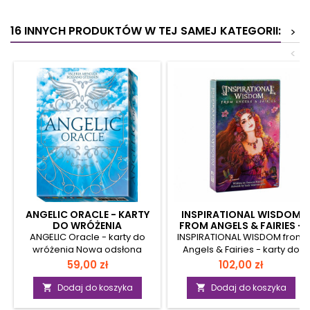
16 INNYCH PRODUKTÓW W TEJ SAMEJ KATEGORII:
>
<
ANGELIC ORACLE - KARTY
INSPIRATIONAL WISDOM
DO WRÓŻENIA
FROM ANGELS & FAIRIES -
KARTY DO WRÓŻENIA
ANGELIC Oracle - karty do
INSPIRATIONAL WISDOM from
wróżenia Nowa odsłona
Angels & Fairies - karty do
klasyka z serii Oracles. Autor:
wróżenia - oryginalna wersja
Cena
Cena
59,00 zł
102,00 zł
Rossano Stefanin Parametry:
angielskaChcesz na nowo
wymiary karty: 8,8 x 12,5 cm
odkryć pasję i radość życia?
Dodaj do koszyka
Dodaj do koszyka


wymiary opakowania: 10 x 13,6
Świetna wiadomość: aby w