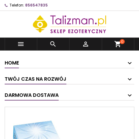
Telefon:
856547835
0



shopping_cart
HOME
TWÓJ CZAS NA ROZWÓJ
DARMOWA DOSTAWA