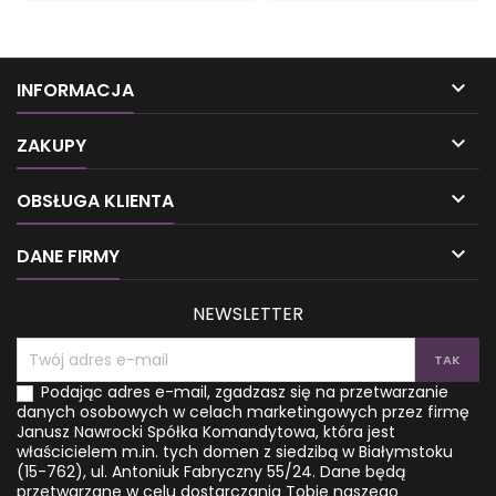
x 3 cm ilość kart: 32 zestaw:
tym pomóc, przedstawione w
talia kart wraz z instrukcją w
tej tali kart radosne anioły i
języku angielskim, włoskim,
wróżki dostarczają mądrości,
hiszpańskim, francuskim -
uzdrawiającej energii i
całość zafoliowana w
pełnego miłości

INFORMACJA
grubym pudełku Wydawca:
przewodnictwa! Znajdziesz tu
Lo Scarabeo s.r.l. - Torino,
inspirację w pięknej,

ITALY
marzycielskiej grafice z
ZAKUPY
wzmacniającymi
ćwiczeniami, modlitwami i

OBSŁUGA KLIENTA
afirmacjami. Ilustrowana
broszura dostarcza
głębszych informacji na

DANE FIRMY
temat przywracania...
NEWSLETTER
Podając adres e-mail, zgadzasz się na przetwarzanie
danych osobowych w celach marketingowych przez firmę
Janusz Nawrocki Spółka Komandytowa, która jest
właścicielem m.in. tych domen z siedzibą w Białymstoku
(15-762), ul. Antoniuk Fabryczny 55/24. Dane będą
przetwarzane w celu dostarczania Tobie naszego