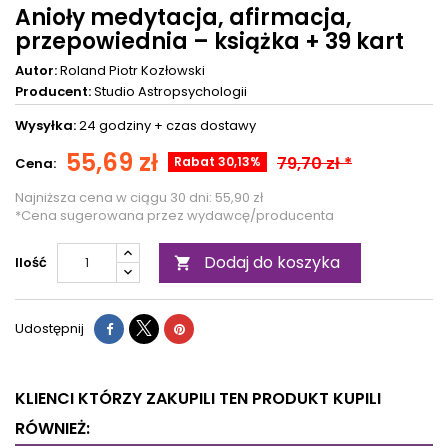
Anioły medytacja, afirmacja,
przepowiednia – książka + 39 kart
Autor:
Roland Piotr Kozłowski
Producent:
Studio Astropsychologii
Wysyłka:
24 godziny +
czas dostawy
55,69 zł
79,70 zł *
Rabat 30,13%
Cena:
Najniższa cena w ciągu 30 dni:
55,90 zł
*Cena sugerowana przez wydawcę/producenta
Dodaj do koszyka
Ilość

Udostępnij
KLIENCI KTÓRZY ZAKUPILI TEN PRODUKT KUPILI
RÓWNIEŻ: