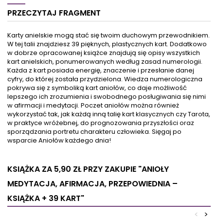
Ilością patyczków można
rozszerzone w dołączonym
PRZECZYTAJ FRAGMENT
regulować natężenie
do nich podręczniku wyzwolą
zapachu. Im więcej
pozytywne myślenie,
patyczków tym
zachęcą do rozwoju
Karty anielskie mogą stać się twoim duchowym przewodnikiem.
intensywniejszy zapach, ale
duchowego i nauczą cię
W tej talii znajdziesz 39 pięknych, plastycznych kart. Dodatkowo
też szybsze zużycie dyfuzora.
dostrzegać wszystkie
w dobrze opracowanej książce znajdują się opisy wszystkich
Mniej patyczków to zapach
subtelne podpowiedzi
kart anielskich, ponumerowanych według zasad numerologii.
subtelniejszy, dłużej unoszący
aniołów. Mogę one dotyczyć
Każda z kart posiada energię, znaczenie i przesłanie danej
się w powietrzu. Gdy z
zarówno codziennego życia
cyfry, do której została przydzielona. Wiedza numerologiczna
czasem zapach zacznie...
jaki i intymnej sfery...
pokrywa się z symboliką kart aniołów, co daje możliwość
lepszego ich zrozumienia i swobodnego posługiwania się nimi
w afirmacji i medytacji. Poczet aniołów można również
wykorzystać tak, jak każdą inną talię kart klasycznych czy Tarota,
w praktyce wróżebnej, do prognozowania przyszłości oraz
sporządzania portretu charakteru człowieka. Sięgaj po
wsparcie Aniołów każdego dnia!
KSIĄŻKA ZA 5,90 ZŁ
PRZY ZAKUPIE "ANIOŁY
MEDYTACJA, AFIRMACJA, PRZEPOWIEDNIA –
KSIĄŻKA + 39 KART"
<
>