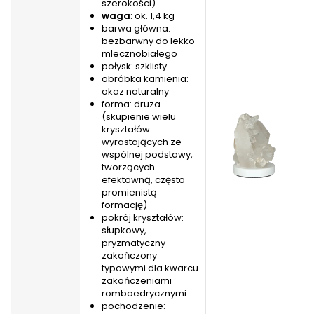
szerokości)
waga
: ok. 1,4 kg
barwa główna:
bezbarwny do lekko
mlecznobiałego
połysk: szklisty
obróbka kamienia:
okaz naturalny
forma: druza
(skupienie wielu
kryształów
wyrastających ze
wspólnej podstawy,
tworzących
efektowną, często
promienistą
formację)
pokrój kryształów:
słupkowy,
pryzmatyczny
zakończony
typowymi dla kwarcu
zakończeniami
romboedrycznymi
pochodzenie: