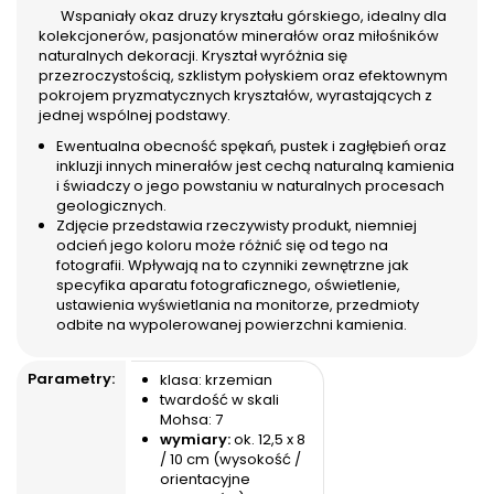
Wspaniały okaz druzy kryształu górskiego, idealny dla
kolekcjonerów, pasjonatów minerałów oraz miłośników
naturalnych dekoracji. Kryształ wyróżnia się
przezroczystością, szklistym połyskiem oraz efektownym
pokrojem pryzmatycznych kryształów, wyrastających z
jednej wspólnej podstawy.
Ewentualna obecność spękań, pustek i zagłębień oraz
inkluzji innych minerałów jest cechą naturalną kamienia
i świadczy o jego powstaniu w naturalnych procesach
geologicznych.
Zdjęcie przedstawia rzeczywisty produkt, niemniej
odcień jego koloru może różnić się od tego na
fotografii. Wpływają na to czynniki zewnętrzne jak
specyfika aparatu fotograficznego, oświetlenie,
ustawienia wyświetlania na monitorze, przedmioty
odbite na wypolerowanej powierzchni kamienia.
Parametry:
klasa: krzemian
twardość w skali
Mohsa: 7
wymiary:
ok. 12,5 x 8
/ 10 cm (wysokość /
orientacyjne