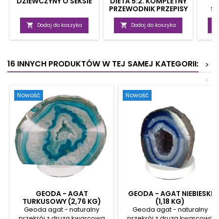
DZIEWCZYNY O SEKSIE
DIETA 5:2. KOMPLETNY
PRZEWODNIK PRZEPISY
Ś
KULINARNE,
ZA
OBIEKTYWNE OPINIE

Dodaj do koszyka

Dodaj do koszyka
16 INNYCH PRODUKTÓW W TEJ SAMEJ KATEGORII:
>
<
Nowość
Nowość
GEODA - AGAT
GEODA - AGAT NIEBIESKI
TURKUSOWY (2,76 KG)
(1,18 KG)
Geoda agat - naturalny
Geoda agat - naturalny
przekrój z druzą kwarcową
przekrój z druzą kwarcową