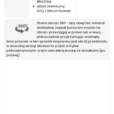
BRAZYLIA
skład chemiczny:
SiO
/ Silicon Dioxide
2
Strefa obrotu 360 - aby obejrzeć minerał
dokładnie, najedź kursorem myszki na
obraz i przeciągaj w prawo lub w lewo,
jednocześnie przytrzymując wciśnięty
lewy przycisk: w ten sposób inicjowany jest obrót przedmiotu
w dowolną stronę. Możesz to zrobić w trybie
pełnoekranowym: w tym celu kliknij ikonkę ze strzałkami (po
prawej).