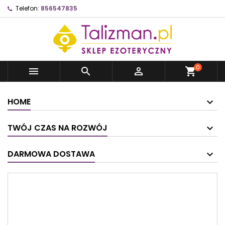
Telefon:
856547835
0



shopping_cart
HOME
TWÓJ CZAS NA ROZWÓJ
DARMOWA DOSTAWA