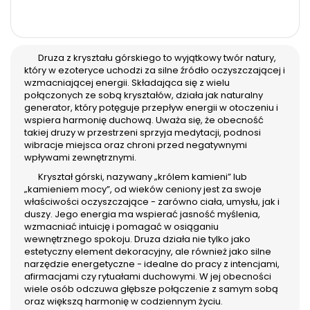
Druza z kryształu górskiego to wyjątkowy twór natury,
który w ezoteryce uchodzi za silne źródło oczyszczającej i
wzmacniającej energii. Składająca się z wielu
połączonych ze sobą kryształów, działa jak naturalny
generator, który potęguje przepływ energii w otoczeniu i
wspiera harmonię duchową. Uważa się, że obecność
takiej druzy w przestrzeni sprzyja medytacji, podnosi
wibracje miejsca oraz chroni przed negatywnymi
wpływami zewnętrznymi.
Kryształ górski, nazywany „królem kamieni” lub
„kamieniem mocy”, od wieków ceniony jest za swoje
właściwości oczyszczające - zarówno ciała, umysłu, jak i
duszy. Jego energia ma wspierać jasność myślenia,
wzmacniać intuicję i pomagać w osiąganiu
wewnętrznego spokoju. Druza działa nie tylko jako
estetyczny element dekoracyjny, ale również jako silne
narzędzie energetyczne - idealne do pracy z intencjami,
afirmacjami czy rytuałami duchowymi. W jej obecności
wiele osób odczuwa głębsze połączenie z samym sobą
oraz większą harmonię w codziennym życiu.