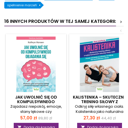
spełnienie marzeń
16 INNYCH PRODUKTÓW W TEJ SAMEJ KATEGORII:
>
<
JAK UWOLNIĆ SIĘ OD
KALISTENIKA – SKUTECZNY
KOMPULSYWNEGO
TRENING SIŁOWY Z
OBJADANIA SIĘ
WYKORZYSTANIEM
Zajadasz niepokój, emocje,
Odkryj siłę własnego ciała.
WŁASNEJ MASY CIAŁA
stany lękowe czy
Kalistenika jako naturalna
samotność? Cierpisz na
droga do lepszej sprawności
Cena
Cena
Cena
Cena
57,00 zł
27,30 zł
89,80 zł
44,40 zł
zaburzenia emocjonalne?
Zastanawiasz się, jak
podstawowa
podstawow
Nie masz motywacji, aby z
poprawić formę, gdy
Dodaj do koszyka
Dodaj do koszyka

