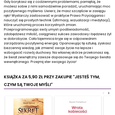
Gdy borykasz się z codziennymi problemami, pamiętaj, że
skorzystanie z pełni jego
energią przestrzeni. Poznasz
możesz sobie z nimi samodzielnie poradzić, uruchamiając moc
potencjału. Porady
zasady feng shui i
pozytywnego myślenia. Uwierz, że masz szczęście w zasięgu
żywieniowe i ćwiczenia
dopasujesz idealne kolory do
ręki! Wystarczy zastosować w praktyce Prawo Przyciągania i
fizyczne wymienione w tej
swoich wnętrz. Zaczniesz
nauczyć się prostych technik (afirmacji, wizualizacji i medytacji),
książce nie tylko naprawią te
zwracać uwagę nie tylko na
które uruchomią proces korzystnych zmian.
części...
prawidłowe umiejscowienie
Przeprogramowując swój umysł i podświadomość,
przedmiotów...
zdobędziesz miłość, osiągniesz sukces zawodowy i będziesz żył
w dobrobycie. Cała tajemnica kryje się w odpowiednim
zarządzaniu pozytywną energią. Opanowując tę sztukę, zyskasz
bezcenną wiedzę, jak zmienić swoje życie na lepsze i
wzbogacić rozwój duchowy. Na własnej skórze przekonasz się,
że świat zewnętrzny zawsze dopasowuje się do Twojego świata
wewnętrznego. Przejmij ster swojego życia!
KSIĄŻKA ZA 5,90 ZŁ
PRZY ZAKUPIE "JESTEŚ TYM,
CZYM SĄ TWOJE MYŚLI"
<
>