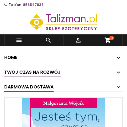
Telefon:
856547835
0



shopping_cart
HOME
TWÓJ CZAS NA ROZWÓJ
DARMOWA DOSTAWA