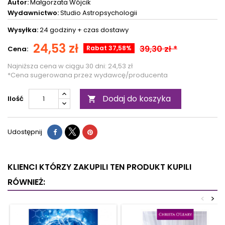
Autor:
Małgorzata Wójcik
Wydawnictwo:
Studio Astropsychologii
Wysyłka:
24 godziny +
czas dostawy
24,53 zł
39,30 zł *
Rabat 37,58%
Cena:
Najniższa cena w ciągu 30 dni:
24,53 zł
*Cena sugerowana przez wydawcę/producenta
Dodaj do koszyka
Ilość

Udostępnij
KLIENCI KTÓRZY ZAKUPILI TEN PRODUKT KUPILI
RÓWNIEŻ:
<
>