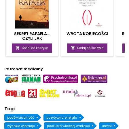
SEKRET RAFAELA…
WROTA KOBIECOŚCI
RA
CZYLI JAK
OSIĄGNĄŁEM ŻYCIOWY
SUKCES

Dodaj do koszyka

Dodaj do koszyka
Patronat medialny
Tagi
podświadomość
pozytywna energia
wysokie wibracje
poczucie własnej wartości
umysł