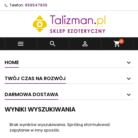
Telefon:
856547835
0



shopping_cart
HOME
TWÓJ CZAS NA ROZWÓJ
DARMOWA DOSTAWA
WYNIKI WYSZUKIWANIA
Brak wyników wyszukiwania. Spróbuj sformułować
zapytanie w inny sposób.