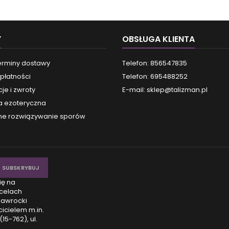
Y
OBSŁUGA KLIENTA
terminy dostawy
Telefon: 856547835
płatności
Telefon: 695488252
je i zwroty
E-mail:
sklep@talizman.pl
a ezoteryczna
e rozwiązywanie sporów
ię na
celach
Nawrocki
icielem m.in.
15-762), ul.