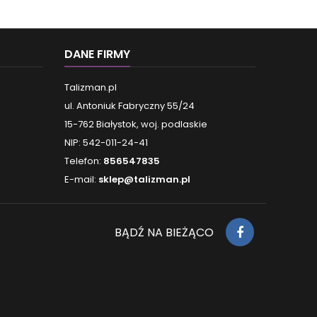
DANE FIRMY
Talizman.pl
ul. Antoniuk Fabryczny 55/24
15-762 Białystok, woj. podlaskie
NIP: 542-011-24-41
Telefon:
856547835
E-mail:
sklep@talizman.pl
BĄDŹ NA BIEŻĄCO