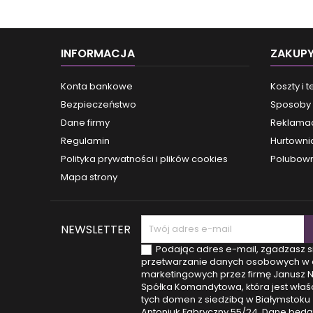
INFORMACJA
ZAKUP
Konta bankowe
Koszty i 
Bezpieczeństwo
Sposoby 
Dane firmy
Reklamac
Regulamin
Hurtowni
Polityka prywatności i plików cookies
Polubown
Mapa strony
NEWSLETTER
Podając adres e-mail, zgadzasz s
przetwarzanie danych osobowych w 
marketingowych przez firmę Janusz 
Spółka Komandytowa, która jest właśc
tych domen z siedzibą w Białymstoku (
Antoniuk Fabryczny 55/24. Dane będą