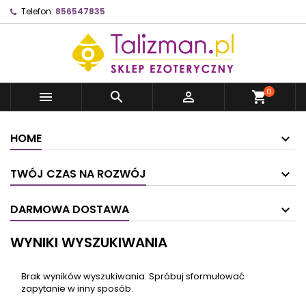
Telefon:
856547835
0



shopping_cart
HOME
TWÓJ CZAS NA ROZWÓJ
DARMOWA DOSTAWA
WYNIKI WYSZUKIWANIA
Brak wyników wyszukiwania. Spróbuj sformułować
zapytanie w inny sposób.